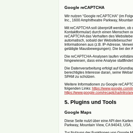
Google reCAPTCHA
Wir nutzen “Google reCAPTCHA” (im Folge
Inc., 1600 Amphitheatre Parkway, Mountai
Mit reCAPTCHA soll überprüft werden, ob 
Kontaktformular) durch einen Menschen ode
reCAPTCHA das Verhalten des Websitebes
automatisch, sobald der Websitebesucher 
Informationen aus (z.B. IP-Adresse, Verw
getätigte Mausbewegungen). Die bei der A
Die reCAPTCHA-Analysen laufen vollständ
hingewiesen, dass eine Analyse stattfindet
Die Datenverarbeitung erfolgt auf Grundlag
berechtigtes Interesse daran, seine Weba
SPAM zu schützen.
Weitere Informationen zu Google reCAPT
folgenden Links:
https://www.google.com/int
https://www.google.com/recaptcha/intro/an
5. Plugins und Tools
Google Maps
Diese Seite nutzt über eine API den Karten
Parkway, Mountain View, CA 94043, USA.
Zur Nutzung der Funktionen von Google Map