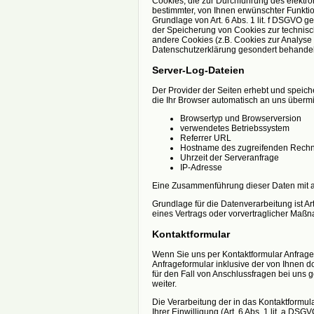
Cookies, die zur Durchführung des elektr
bestimmter, von Ihnen erwünschter Funktio
Grundlage von Art. 6 Abs. 1 lit. f DSGVO g
der Speicherung von Cookies zur technisch 
andere Cookies (z.B. Cookies zur Analyse 
Datenschutzerklärung gesondert behandel
Server-Log-Dateien
Der Provider der Seiten erhebt und speich
die Ihr Browser automatisch an uns übermitt
Browsertyp und Browserversion
verwendetes Betriebssystem
Referrer URL
Hostname des zugreifenden Rechn
Uhrzeit der Serveranfrage
IP-Adresse
Eine Zusammenführung dieser Daten mit 
Grundlage für die Datenverarbeitung ist Art
eines Vertrags oder vorvertraglicher Maßn
Kontaktformular
Wenn Sie uns per Kontaktformular Anfra
Anfrageformular inklusive der von Ihnen 
für den Fall von Anschlussfragen bei uns g
weiter.
Die Verarbeitung der in das Kontaktformul
Ihrer Einwilligung (Art. 6 Abs. 1 lit. a DS