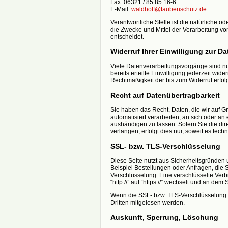
Fax: 06321 / 85 85 16-6
E-Mail:
waldhoff@taubenschutz.de
Verantwortliche Stelle ist die natürliche o
die Zwecke und Mittel der Verarbeitung v
entscheidet.
Widerruf Ihrer Einwilligung zur D
Viele Datenverarbeitungsvorgänge sind nur
bereits erteilte Einwilligung jederzeit wide
Rechtmäßigkeit der bis zum Widerruf erfol
Recht auf Datenübertragbarkeit
Sie haben das Recht, Daten, die wir auf Gr
automatisiert verarbeiten, an sich oder a
aushändigen zu lassen. Sofern Sie die di
verlangen, erfolgt dies nur, soweit es tech
SSL- bzw. TLS-Verschlüsselung
Diese Seite nutzt aus Sicherheitsgründen 
Beispiel Bestellungen oder Anfragen, die 
Verschlüsselung. Eine verschlüsselte Ver
“http://” auf “https://” wechselt und an dem
Wenn die SSL- bzw. TLS-Verschlüsselung akt
Dritten mitgelesen werden.
Auskunft, Sperrung, Löschung